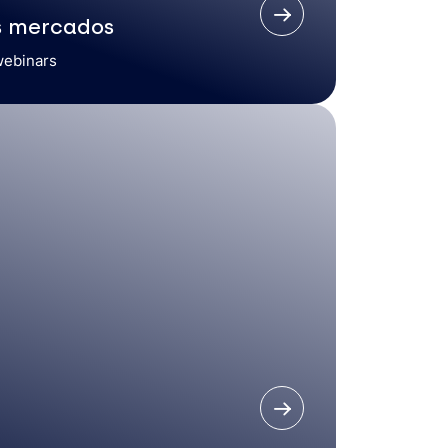
s mercados
webinars