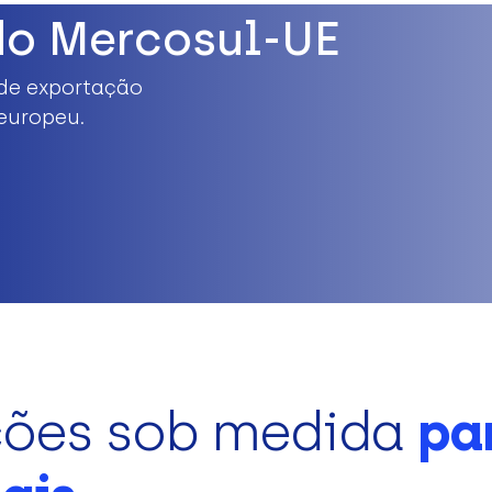
do Mercosul-UE
de exportação
europeu.
ções sob medida
pa