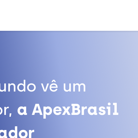
undo vê um
r,
a ApexBrasil
tador