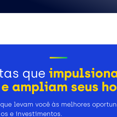
tas que
impulsion
e ampliam seus ho
que levam você às melhores oportu
os e investimentos.