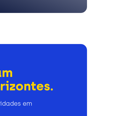
am
rizontes.
nidades em