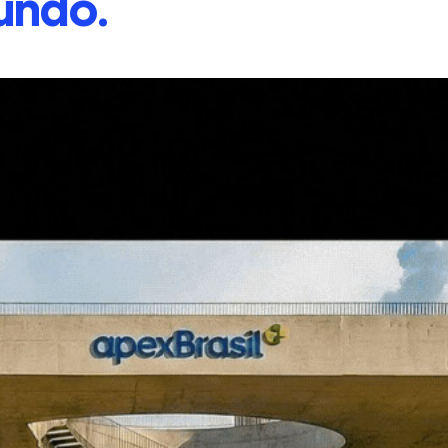
undo.