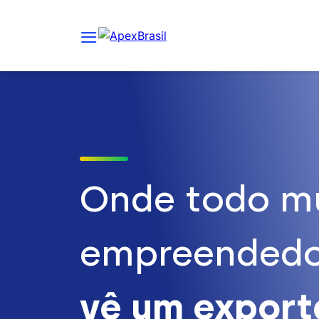
Onde todo m
empreendedo
vê um expor