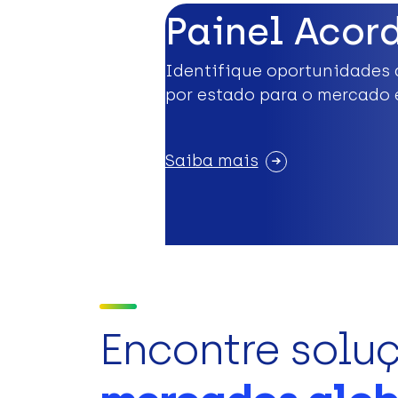
Painel Acor
Identifique oportunidades 
por estado para o mercado 
Saiba mais
Encontre solu