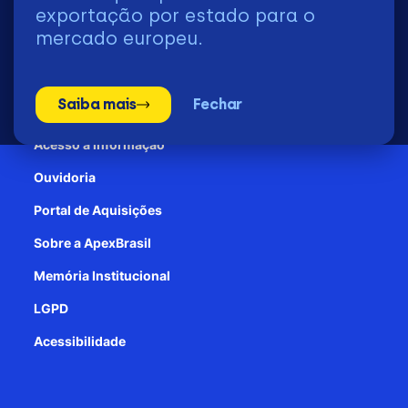
2026 | © Todos os Direitos Reservados - ApexBrasil
exportação por estado para o
mercado europeu.
Transparência e Prestação de contas
Saiba mais
Fechar
Patrocínio
Acesso à informação
Ouvidoria
Portal de Aquisições
Sobre a ApexBrasil
Memória Institucional
LGPD
Acessibilidade