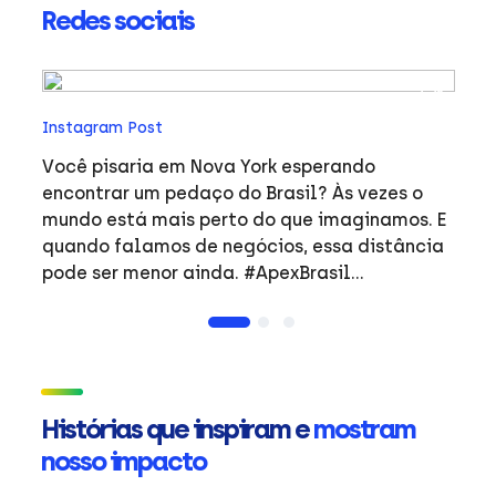
Redes sociais
In
Instagram Post
O 
en
Você pisaria em Nova York esperando
anima
encontrar um pedaço do Brasil? Às vezes o
(A
mundo está mais perto do que imaginamos. E
em
quando falamos de negócios, essa distância
AB
pode ser menor ainda. #ApexBrasil
A
#Exportação #OBrasilJáNasceuGlobal
re
#global #MercadoInternacional
fo
ne
br
Histórias que inspiram e
mostram
pa
nosso impacto
c
e