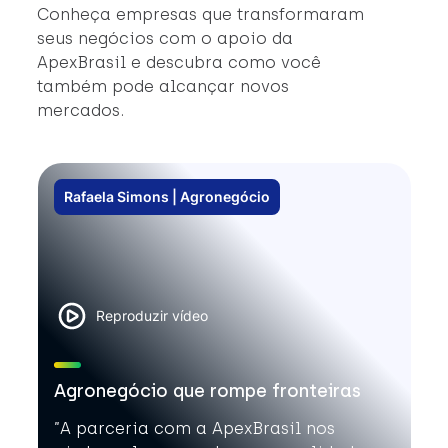
e
Conheça empresas que transformaram
in
seus negócios com o apoio da
c
ApexBrasil e descubra como você
#
também pode alcançar novos
#
mercados.
#A
Rafaela Simons | Agronegócio
Reproduzir vídeo
Agronegócio que rompe fronteiras
”A parceria com a ApexBrasil nos