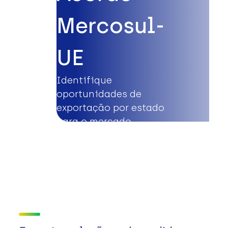
Mercosul-
UE
Identifique
oportunidades de
exportação por estado
para o mercado
europeu.
Saiba mais