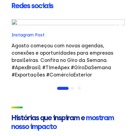
Redes sociais
In
Instagram Post
Ho
co
Agosto começou com novas agendas,
ar
e
conexões e oportunidades para empresas
mulher
brasileiras. Confira no Giro da Semana.
i
#ApexBrasil #TimeApex #GiroDaSemana
p
#Exportações #ComércioExterior
do
a
de
Ap
ta
in
Histórias que inspiram e
mostram
mu
nosso impacto
ca
s
Em