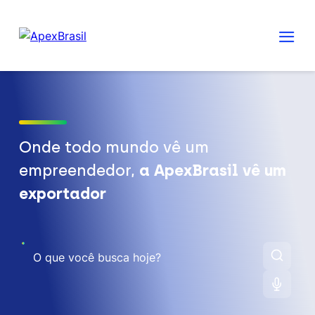
Onde todo mundo vê um
empreendedor,
a ApexBrasil vê um
exportador