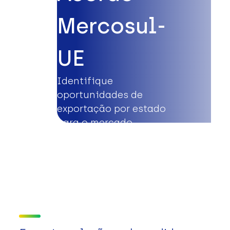
Mercosul-
UE
Identifique
oportunidades de
exportação por estado
para o mercado
europeu.
Saiba mais