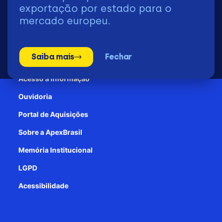
2026 | © Todos os Direitos Reservados - ApexBrasil
exportação por estado para o
mercado europeu.
Transparência e Prestação de contas
Saiba mais
Fechar
Patrocínio
Acesso à informação
Ouvidoria
Portal de Aquisições
Sobre a ApexBrasil
Memória Institucional
LGPD
Acessibilidade