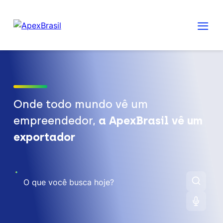
Onde todo mundo vê um
empreendedor,
a ApexBrasil vê um
exportador