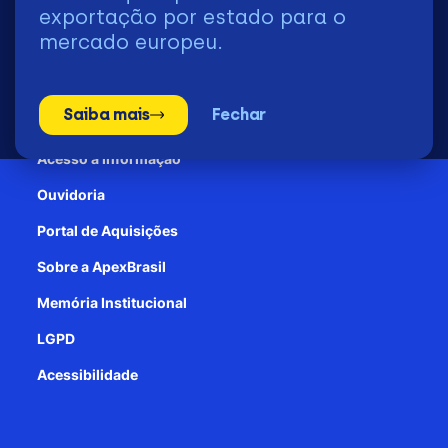
2026 | © Todos os Direitos Reservados - ApexBrasil
exportação por estado para o
mercado europeu.
Transparência e Prestação de contas
Saiba mais
Fechar
Patrocínio
Acesso à informação
Ouvidoria
Portal de Aquisições
Sobre a ApexBrasil
Memória Institucional
LGPD
Acessibilidade