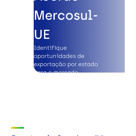
Mercosul-
UE
Identifique
oportunidades de
exportação por estado
para o mercado
europeu.
Saiba mais