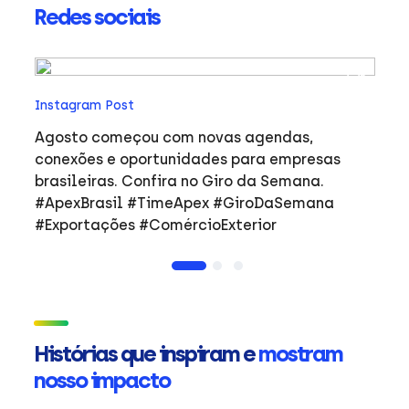
Redes sociais
In
Instagram Post
Ho
co
Agosto começou com novas agendas,
ar
e
conexões e oportunidades para empresas
mulher
brasileiras. Confira no Giro da Semana.
i
#ApexBrasil #TimeApex #GiroDaSemana
p
#Exportações #ComércioExterior
do
a
de
Ap
ta
in
Histórias que inspiram e
mostram
mu
nosso impacto
ca
s
Em