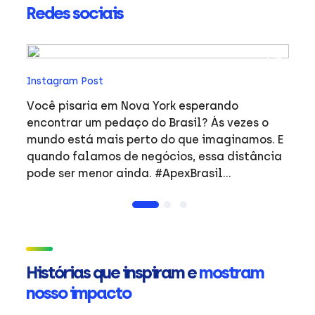
Redes sociais
In
Instagram Post
O 
en
Você pisaria em Nova York esperando
anima
encontrar um pedaço do Brasil? Às vezes o
(A
mundo está mais perto do que imaginamos. E
em
quando falamos de negócios, essa distância
AB
pode ser menor ainda. #ApexBrasil
A
#Exportação #OBrasilJáNasceuGlobal
re
#global #MercadoInternacional
fo
ne
br
Histórias que inspiram e
mostram
pa
nosso impacto
c
e