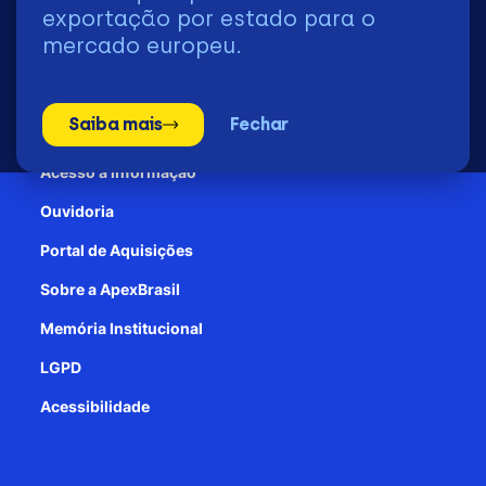
2026 | © Todos os Direitos Reservados - ApexBrasil
exportação por estado para o
mercado europeu.
Transparência e Prestação de contas
Saiba mais
Fechar
Patrocínio
Acesso à informação
Ouvidoria
Portal de Aquisições
Sobre a ApexBrasil
Memória Institucional
LGPD
Acessibilidade