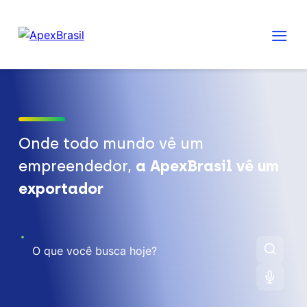
Onde todo mundo vê um
empreendedor,
a ApexBrasil vê um
exportador