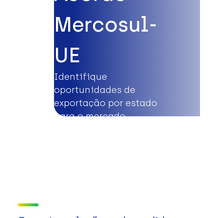
Mercosul-
UE
Identifique
oportunidades de
exportação por estado
para o mercado
europeu.
Saiba mais