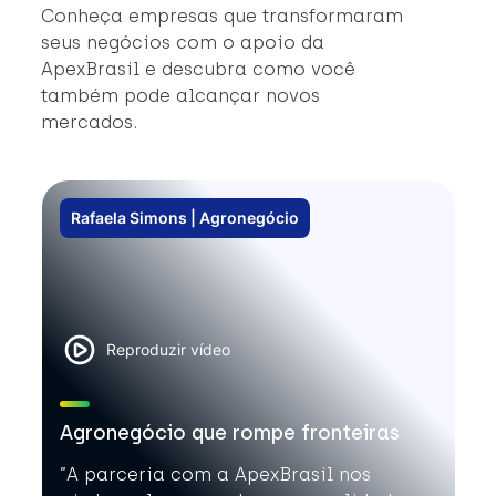
e
Conheça empresas que transformaram
in
seus negócios com o apoio da
c
ApexBrasil e descubra como você
#
também pode alcançar novos
#
mercados.
#A
Rafaela Simons | Agronegócio
Reproduzir vídeo
Agronegócio que rompe fronteiras
”A parceria com a ApexBrasil nos