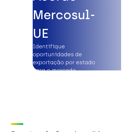
Mercosul-
UE
Identifique
oportunidades de
exportação por estado
para o mercado
europeu.
Saiba mais