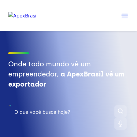
Onde todo mundo vê um
empreendedor,
a ApexBrasil vê um
exportador