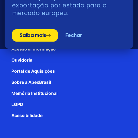
2026 | © Todos os Direitos Reservados - ApexBrasil
exportação por estado para o
mercado europeu.
Transparência e Prestação de contas
Saiba mais
Fechar
Patrocínio
Acesso à informação
Ouvidoria
Portal de Aquisições
Sobre a ApexBrasil
Memória Institucional
LGPD
Acessibilidade