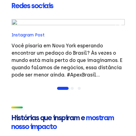
Redes sociais
In
Instagram Post
O 
en
Você pisaria em Nova York esperando
anima
encontrar um pedaço do Brasil? Às vezes o
(A
mundo está mais perto do que imaginamos. E
em
quando falamos de negócios, essa distância
AB
pode ser menor ainda. #ApexBrasil
A
#Exportação #OBrasilJáNasceuGlobal
re
#global #MercadoInternacional
fo
ne
br
Histórias que inspiram e
mostram
pa
nosso impacto
c
e