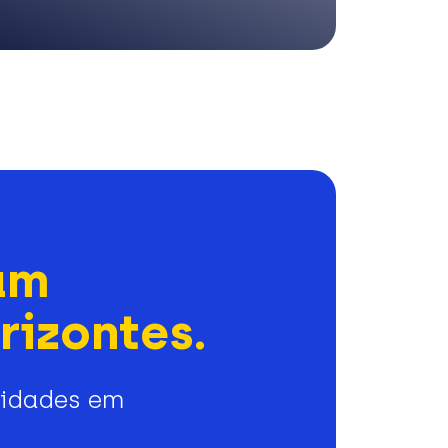
am
rizontes.
nidades em