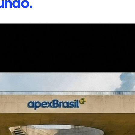
undo.