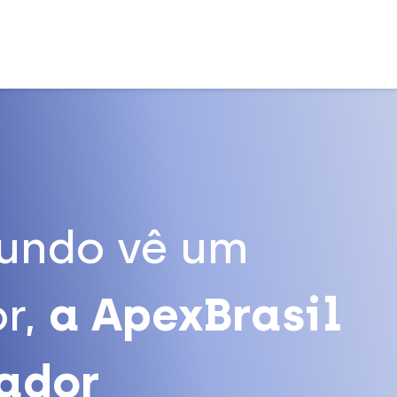
undo vê um
r,
a ApexBrasil
tador