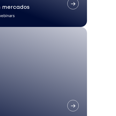
s mercados
webinars