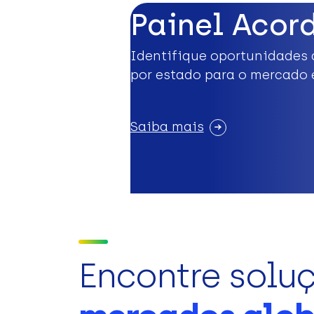
Painel Acor
Identifique oportunidades 
por estado para o mercado 
Saiba mais
Encontre solu