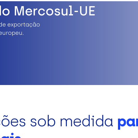
do Mercosul-UE
de exportação
europeu.
ções sob medida
pa