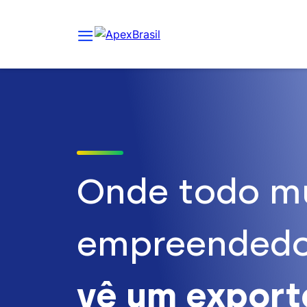
Onde todo m
empreendedo
vê um expor