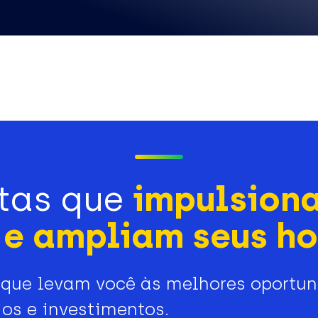
tas que
impulsion
e ampliam seus ho
que levam você às melhores oportu
os e investimentos.