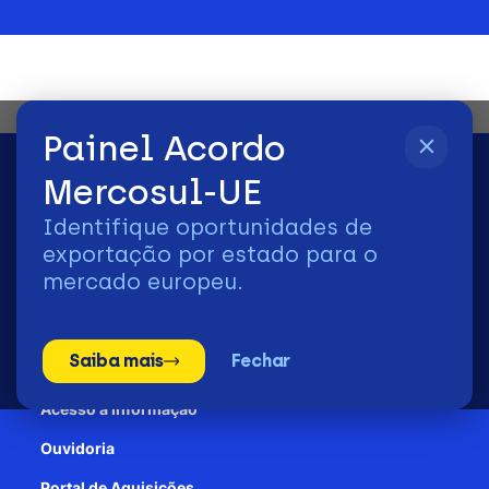
Painel Acordo
Mercosul-UE
Identifique oportunidades de
2026 | © Todos os Direitos Reservados - ApexBrasil
exportação por estado para o
mercado europeu.
Transparência e Prestação de contas
Saiba mais
Fechar
Patrocínio
Acesso à informação
Ouvidoria
Portal de Aquisições