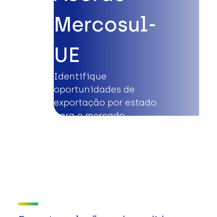
Mercosul-
UE
Identifique
oportunidades de
exportação por estado
para o mercado
europeu.
Saiba mais