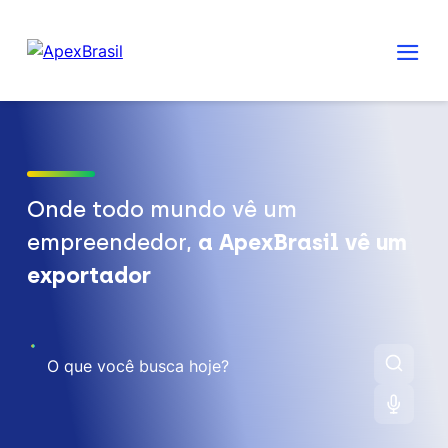
Onde todo mundo vê um
empreendedor,
a ApexBrasil vê um
exportador