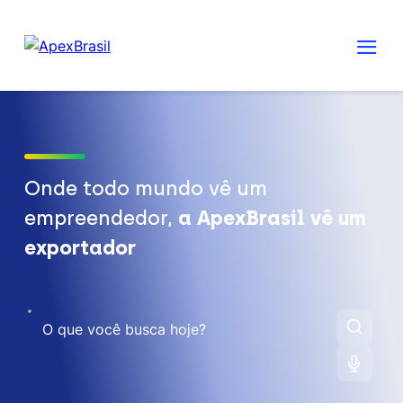
Onde todo mundo vê um
empreendedor,
a ApexBrasil vê um
exportador