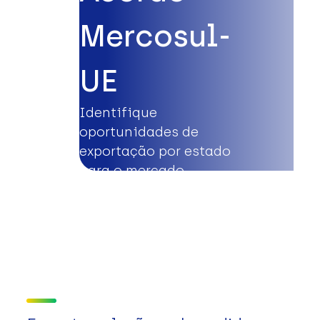
Mercosul-
UE
Identifique
oportunidades de
exportação por estado
para o mercado
europeu.
Saiba mais