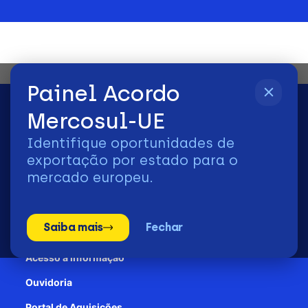
Painel Acordo
Mercosul-UE
Identifique oportunidades de
2026 | © Todos os Direitos Reservados - ApexBrasil
exportação por estado para o
mercado europeu.
Transparência e Prestação de contas
Saiba mais
Fechar
Patrocínio
Acesso à informação
Ouvidoria
Portal de Aquisições