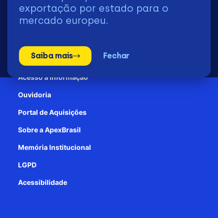
2026 | © Todos os Direitos Reservados - ApexBrasil
exportação por estado para o
mercado europeu.
Transparência e Prestação de contas
Saiba mais
Fechar
Patrocínio
Acesso à informação
Ouvidoria
Portal de Aquisições
Sobre a ApexBrasil
Memória Institucional
LGPD
Acessibilidade