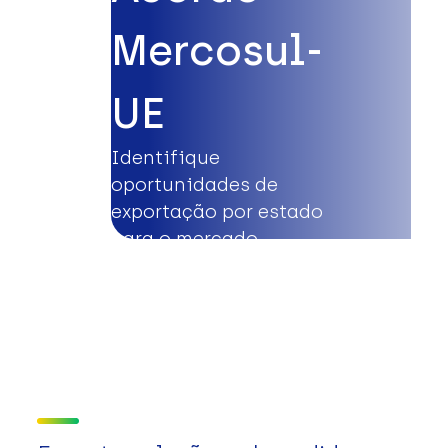
Mercosul-
UE
Identifique
oportunidades de
exportação por estado
para o mercado
europeu.
Saiba mais