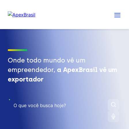
Onde todo mundo vê um
empreendedor,
a ApexBrasil vê um
exportador