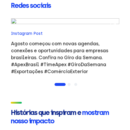
Redes sociais
In
Instagram Post
Ho
co
Agosto começou com novas agendas,
ar
e
conexões e oportunidades para empresas
mulher
brasileiras. Confira no Giro da Semana.
i
#ApexBrasil #TimeApex #GiroDaSemana
p
#Exportações #ComércioExterior
do
a
de
Ap
ta
in
Histórias que inspiram e
mostram
mu
nosso impacto
ca
s
Em