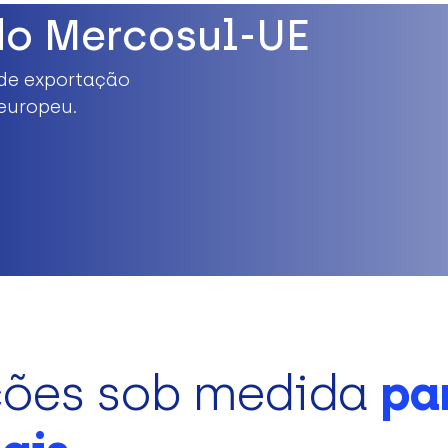
do Mercosul-UE
de exportação
europeu.
ções sob medida
pa