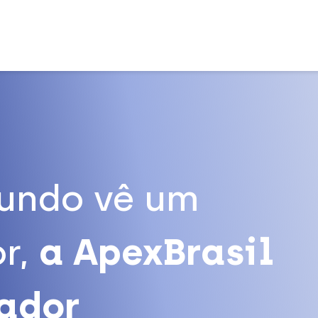
undo vê um
r,
a ApexBrasil
tador