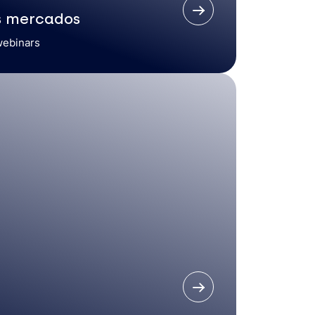
s mercados
webinars