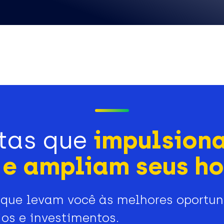
tas que
impulsion
e ampliam seus ho
que levam você às melhores oportu
os e investimentos.