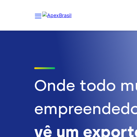
Onde todo m
empreendedo
vê um expor