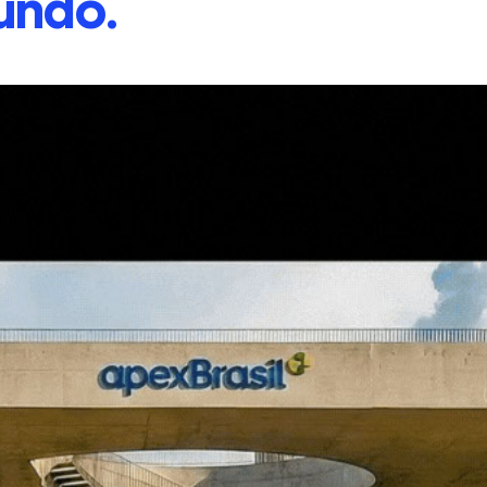
undo.