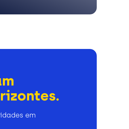
am
rizontes.
nidades em