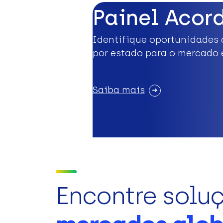
Painel Acor
Identifique oportunidades 
por estado para o mercado 
Saiba mais
Encontre solu