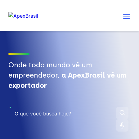
Onde todo mundo vê um
empreendedor,
a ApexBrasil vê um
exportador