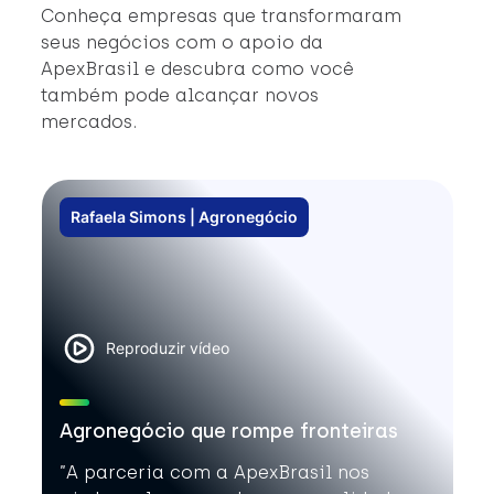
q
Conheça empresas que transformaram
#ComércioExterior #NegóciosInternacionais
Am
seus negócios com o apoio da
#Internacionalização
fi
ApexBrasil e descubra como você
d
também pode alcançar novos
estr
mercados.
S
Gl
se 
Rafaela Simons | Agronegócio
#
#
Reproduzir vídeo
Agronegócio que rompe fronteiras
”A parceria com a ApexBrasil nos