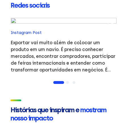
Redes sociais
In
Instagram Post
O
Co
Exportar vai muito além de colocar um
 e
s
produto em um navio. É preciso conhecer
li
mercados, encontrar compradores, participar
ve
de feiras internacionais e entender como
o
edição: • 
transformar oportunidades em negócios. É
o
Br
justamente aí que entra a ApexBrasil:
Ac
conectando empresas brasileiras ao mercado
Ro
internacional e atraindo investimentos que
Buscapé •
fortalecem a nossa economia. Agora que
S
você já sabe qual é o papel da ApexBrasil,
Histórias que inspiram e
mostram
Ve
conta pra gente: qual tema sobre comércio
nosso impacto
ge
exterior você gostaria de ver nos próximos
m
vídeos? 👇 #ApexBrasil #Exportação