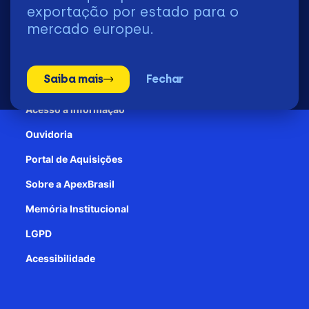
2026 | © Todos os Direitos Reservados - ApexBrasil
exportação por estado para o
mercado europeu.
Transparência e Prestação de contas
Saiba mais
Fechar
Patrocínio
Acesso à informação
Ouvidoria
Portal de Aquisições
Sobre a ApexBrasil
Memória Institucional
LGPD
Acessibilidade