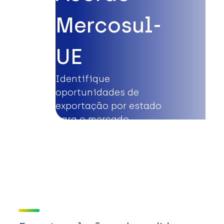
Mercosul-
UE
Identifique
oportunidades de
exportação por estado
para o mercado
europeu.
Saiba mais