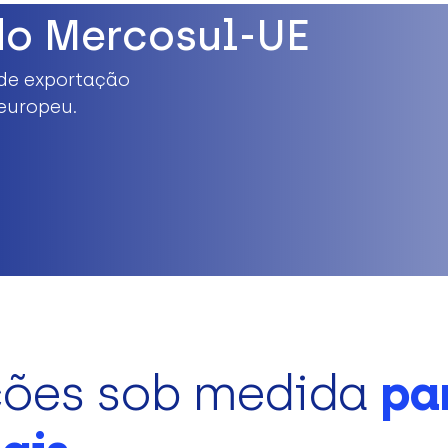
do Mercosul-UE
de exportação
europeu.
ções sob medida
pa