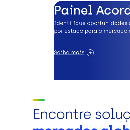
Painel Acor
Identifique oportunidades 
por estado para o mercado 
Saiba mais
Encontre solu