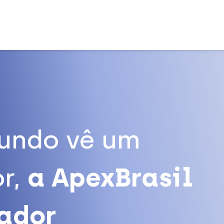
undo vê um
r,
a ApexBrasil
tador