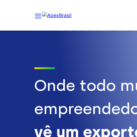
Onde todo m
empreendedo
vê um expor