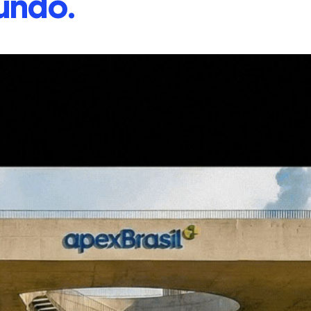
undo.