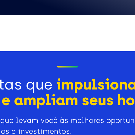
tas que
impulsion
e ampliam seus ho
que levam você às melhores oportu
os e investimentos.