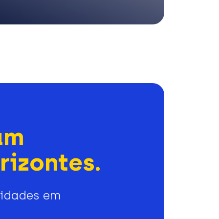
am
rizontes.
nidades em