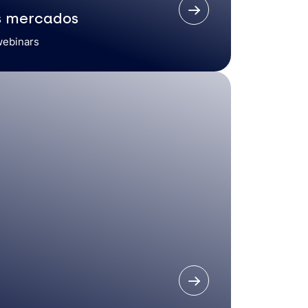
s mercados
webinars