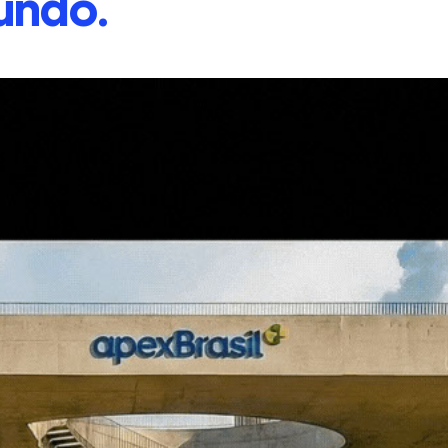
undo.