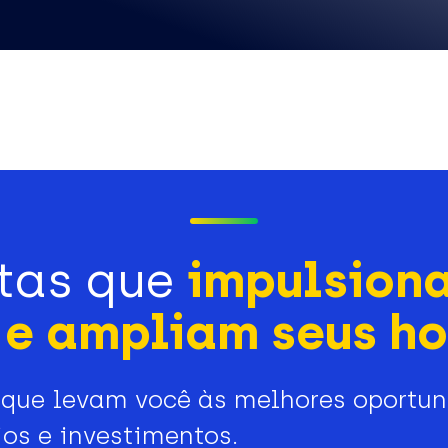
tas que
impulsion
e ampliam seus ho
que levam você às melhores oportu
os e investimentos.