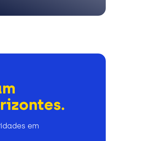
am
rizontes.
nidades em