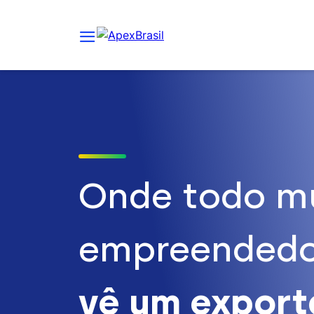
Onde todo m
empreendedo
vê um expor