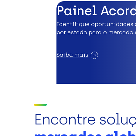
Painel Acor
Identifique oportunidades 
por estado para o mercado 
Saiba mais
Encontre solu