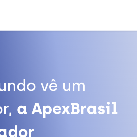
undo vê um
r,
a ApexBrasil
tador