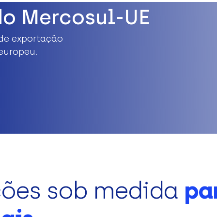
do Mercosul-UE
de exportação
europeu.
ções sob medida
pa