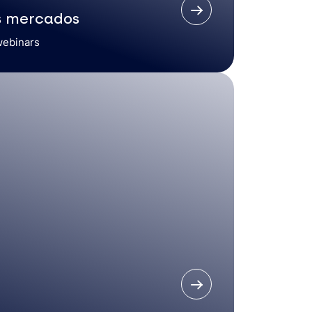
s mercados
webinars