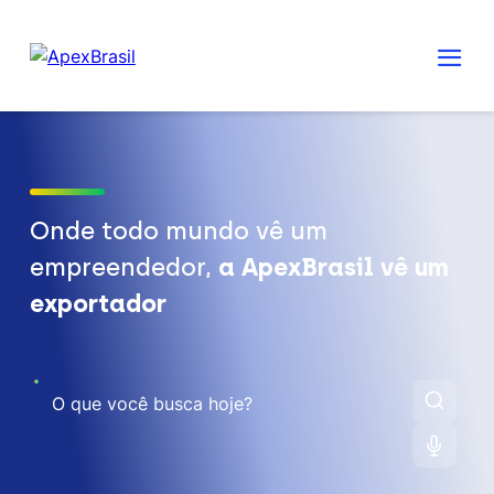
Onde todo mundo vê um
empreendedor,
a ApexBrasil vê um
exportador