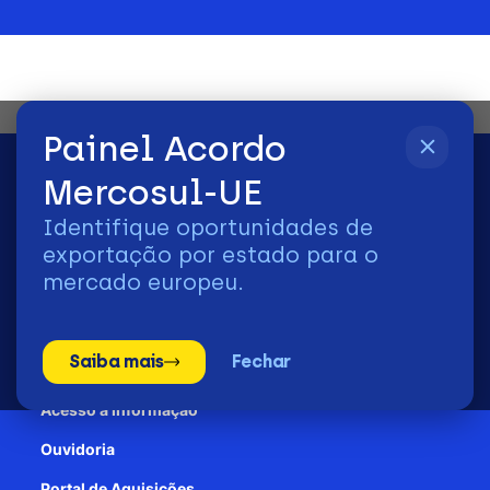
Painel Acordo
Mercosul-UE
Identifique oportunidades de
2026 | © Todos os Direitos Reservados - ApexBrasil
exportação por estado para o
mercado europeu.
Transparência e Prestação de contas
Saiba mais
Fechar
Patrocínio
Acesso à informação
Ouvidoria
Portal de Aquisições