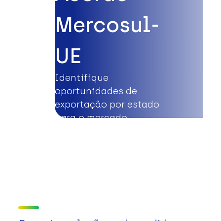
Mercosul-
UE
Identifique
oportunidades de
exportação por estado
para o mercado
europeu.
Saiba mais