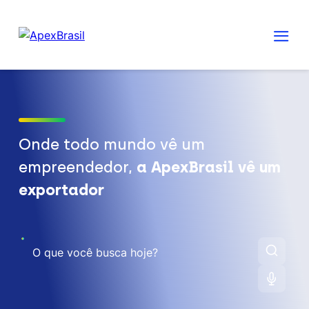
Onde todo mundo vê um
empreendedor,
a ApexBrasil vê um
exportador