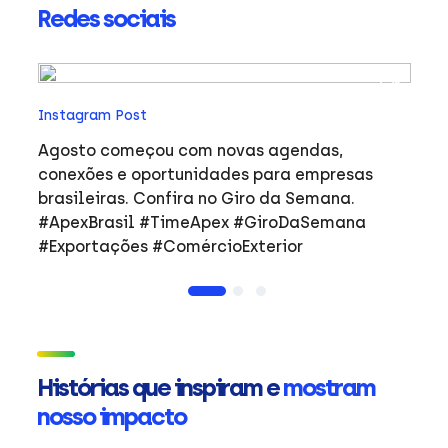
Redes sociais
In
Instagram Post
Ho
co
Agosto começou com novas agendas,
ar
e
conexões e oportunidades para empresas
mulher
brasileiras. Confira no Giro da Semana.
i
#ApexBrasil #TimeApex #GiroDaSemana
p
#Exportações #ComércioExterior
do
a
de
Ap
ta
in
Histórias que inspiram e
mostram
mu
nosso impacto
ca
s
Em