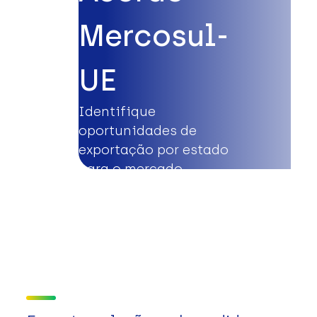
Mercosul-
UE
Identifique
oportunidades de
exportação por estado
para o mercado
europeu.
Saiba mais