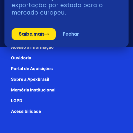
2026 | © Todos os Direitos Reservados - ApexBrasil
exportação por estado para o
mercado europeu.
Transparência e Prestação de contas
Saiba mais
Fechar
Patrocínio
Acesso à informação
Ouvidoria
Portal de Aquisições
Sobre a ApexBrasil
Memória Institucional
LGPD
Acessibilidade