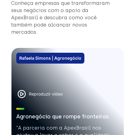
#
Conheça empresas que transformaram
#
seus negócios com o apoio da
ApexBrasil e descubra como você
também pode alcançar novos
mercados.
Rafaela Simons | Agronegócio
Reproduzir vídeo
Agronegócio que rompe fronteiras
”A parceria com a ApexBrasil nos