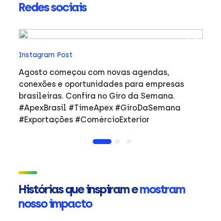
Redes sociais
In
Instagram Post
Ho
co
Agosto começou com novas agendas,
ar
e
conexões e oportunidades para empresas
mulher
brasileiras. Confira no Giro da Semana.
i
#ApexBrasil #TimeApex #GiroDaSemana
p
#Exportações #ComércioExterior
do
a
de
Ap
ta
in
Histórias que inspiram e
mostram
mu
nosso impacto
ca
s
Em