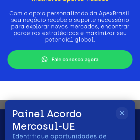
Com o apoio personalizado da ApexBrasil,
seu negócio recebe o suporte necessário
para explorar novos mercados, encontrar
parceiros estratégicos e maximizar seu
potencial global.
Fale conosco agora
Painel Acordo
Mercosul-UE
Identifique oportunidades de
2026 | © Todos os Direitos Reservados - ApexBrasil