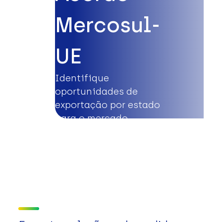
Mercosul-
UE
Identifique
oportunidades de
exportação por estado
para o mercado
europeu.
Saiba mais