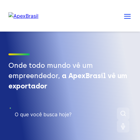
Onde todo mundo vê um
empreendedor,
a ApexBrasil vê um
exportador