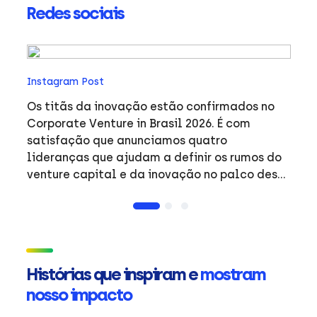
Redes sociais
In
Instagram Post
As
m
c
Os titãs da inovação estão confirmados no
po
Corporate Venture in Brasil 2026. É com
,
a
satisfação que anunciamos quatro
me
lideranças que ajudam a definir os rumos do
c
venture capital e da inovação no palco desta
co
edição: • Guilherme Horn — Presidente para
d
Brasil, Índia e Indonésia, WhatsApp • Eric
estra
Acher — Sócio-fundador, Monashees • Romero
#
Rodrigues — Sócio, Headline; Fundador,
Buscapé • Brandon Wang — VP de Estratégia,
Histórias que inspiram e
mostram
Synopsys Na edição deste ano, o Corporate
nosso impacto
Venture in Brasil reunirá corporates, fundos,
gestores e startups em torno das teses, dos