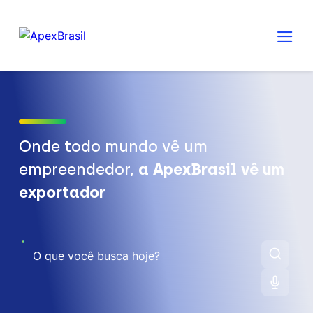
Onde todo mundo vê um
empreendedor,
a ApexBrasil vê um
exportador