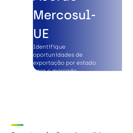
Mercosul-
UE
Identifique
oportunidades de
exportação por estado
para o mercado
europeu.
Saiba mais