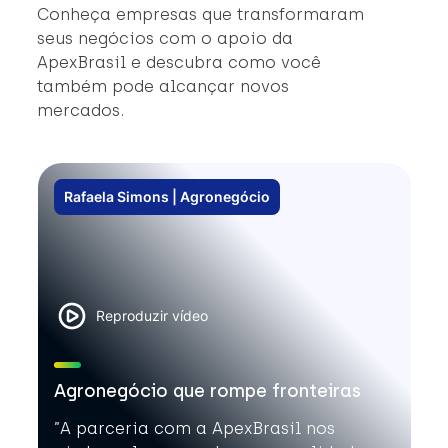
Conheça empresas que transformaram
mandatos de investimento e do deal flow
seus negócios com o apoio da
que movimentam o corporate venturing na
ApexBrasil e descubra como você
América Latina. São dois dias de painéis,
também pode alcançar novos
fireside chats, pitch sessions e conexões que
mercados.
definem a agenda de investimento
estratégico no Brasil. 📅 15 e 16 de setembro |
São Paulo Uma realização da ApexBrasil e da
Global Corporate Venturing (GCV). Inscreva-
Rafaela Simons | Agronegócio
se no link da bio #CVinBrasil
#CorporateVenture #VentureCapital
#Inovação
Reproduzir vídeo
Agronegócio que rompe fronteiras
”A parceria com a ApexBrasil nos