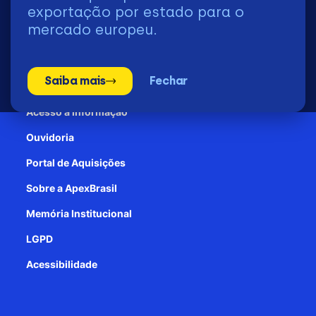
2026 | © Todos os Direitos Reservados - ApexBrasil
exportação por estado para o
mercado europeu.
Transparência e Prestação de contas
Saiba mais
Fechar
Patrocínio
Acesso à informação
Ouvidoria
Portal de Aquisições
Sobre a ApexBrasil
Memória Institucional
LGPD
Acessibilidade