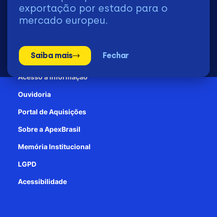
2026 | © Todos os Direitos Reservados - ApexBrasil
exportação por estado para o
mercado europeu.
Transparência e Prestação de contas
Saiba mais
Fechar
Patrocínio
Acesso à informação
Ouvidoria
Portal de Aquisições
Sobre a ApexBrasil
Memória Institucional
LGPD
Acessibilidade