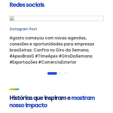
Redes sociais
In
Instagram Post
Ho
co
Agosto começou com novas agendas,
ar
e
conexões e oportunidades para empresas
mulher
brasileiras. Confira no Giro da Semana.
i
#ApexBrasil #TimeApex #GiroDaSemana
p
#Exportações #ComércioExterior
do
a
de
Ap
ta
in
Histórias que inspiram e
mostram
mu
nosso impacto
ca
s
Em