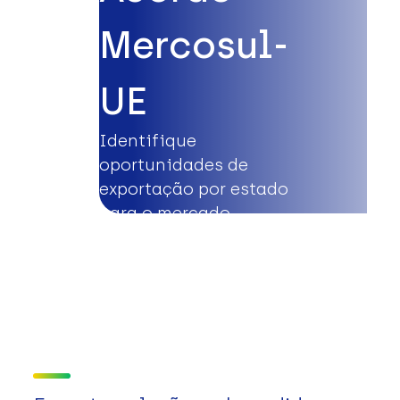
Mercosul-
UE
Identifique
oportunidades de
exportação por estado
para o mercado
europeu.
Saiba mais