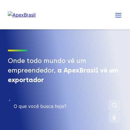
Onde todo mundo vê um
empreendedor,
a ApexBrasil vê um
exportador