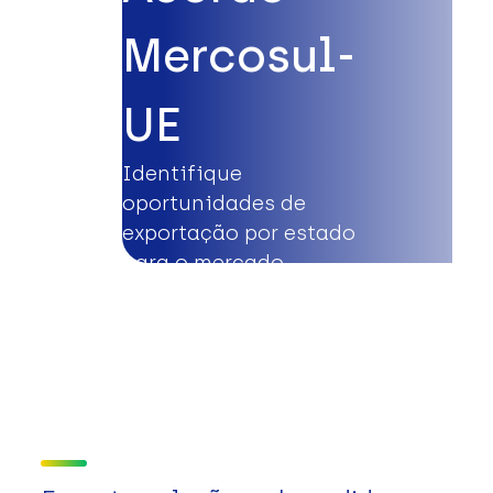
Mercosul-
UE
Identifique
oportunidades de
exportação por estado
para o mercado
europeu.
Saiba mais