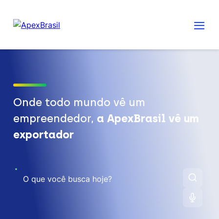
Onde todo mundo vê um
empreendedor,
a ApexBrasil vê um
exportador