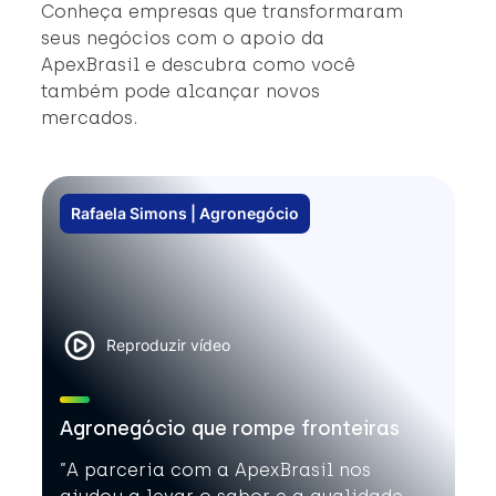
#
Conheça empresas que transformaram
#
seus negócios com o apoio da
ApexBrasil e descubra como você
também pode alcançar novos
mercados.
Rafaela Simons | Agronegócio
Reproduzir vídeo
Agronegócio que rompe fronteiras
”A parceria com a ApexBrasil nos