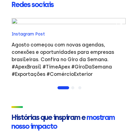
Redes sociais
In
Instagram Post
Ho
co
Agosto começou com novas agendas,
ar
e
conexões e oportunidades para empresas
mulher
brasileiras. Confira no Giro da Semana.
i
#ApexBrasil #TimeApex #GiroDaSemana
p
#Exportações #ComércioExterior
do
a
de
Ap
ta
in
Histórias que inspiram e
mostram
mu
nosso impacto
ca
s
Em