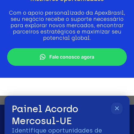
Com o apoio personalizado da ApexBrasil,
seu negócio recebe o suporte necessário
para explorar novos mercados, encontrar
parceiros estratégicos e maximizar seu
potencial global.
Fale conosco agora
Painel Acordo
Mercosul-UE
Identifique oportunidades de
2026 | © Todos os Direitos Reservados - ApexBrasil