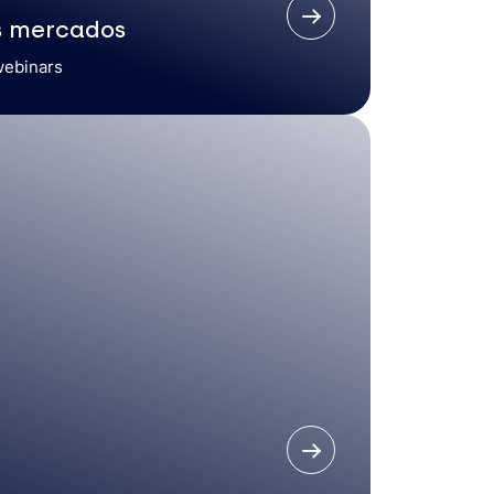
s mercados
webinars