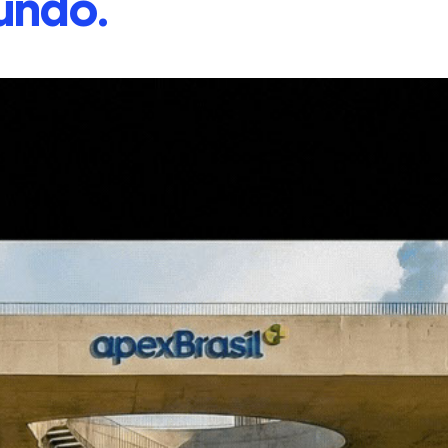
undo.