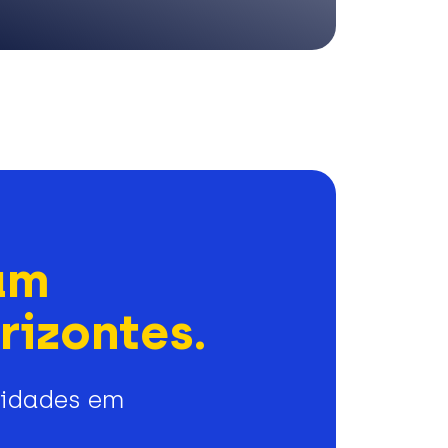
am
rizontes.
nidades em