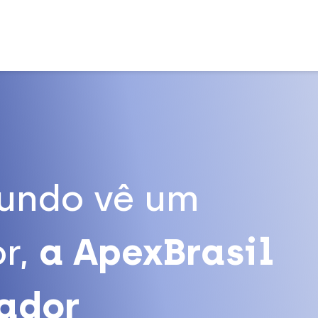
undo vê um
r,
a ApexBrasil
tador