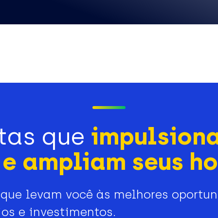
tas que
impulsion
e ampliam seus ho
que levam você às melhores oportu
os e investimentos.