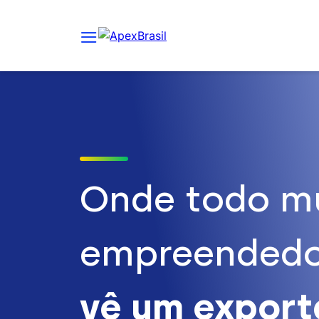
Onde todo m
empreendedo
vê um expor