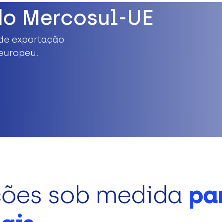
do Mercosul-UE
de exportação
europeu.
ções sob medida
pa