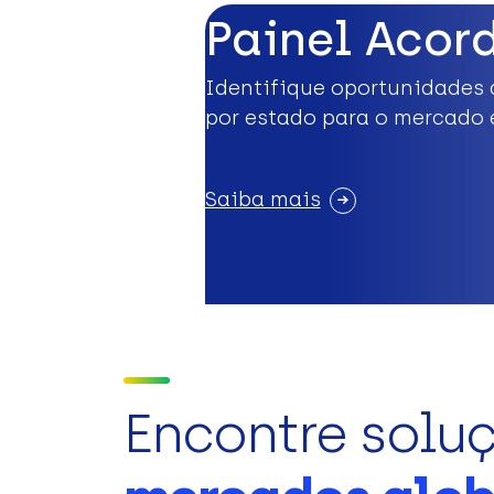
Painel Acor
Identifique oportunidades 
por estado para o mercado 
Saiba mais
Encontre solu