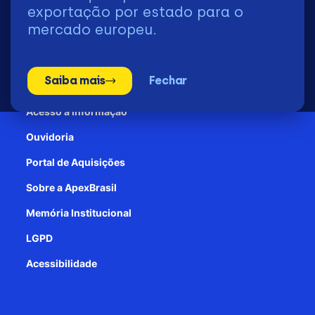
2026 | © Todos os Direitos Reservados - ApexBrasil
exportação por estado para o
mercado europeu.
Transparência e Prestação de contas
Saiba mais
Fechar
Patrocínio
Acesso à informação
Ouvidoria
Portal de Aquisições
Sobre a ApexBrasil
Memória Institucional
LGPD
Acessibilidade