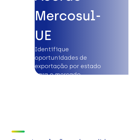
Mercosul-
UE
Identifique
oportunidades de
exportação por estado
para o mercado
europeu.
Saiba mais