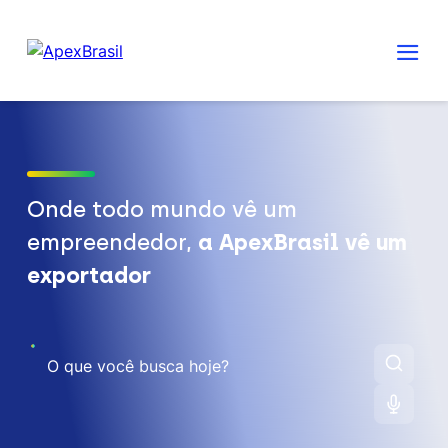
Onde todo mundo vê um
empreendedor,
a ApexBrasil vê um
exportador