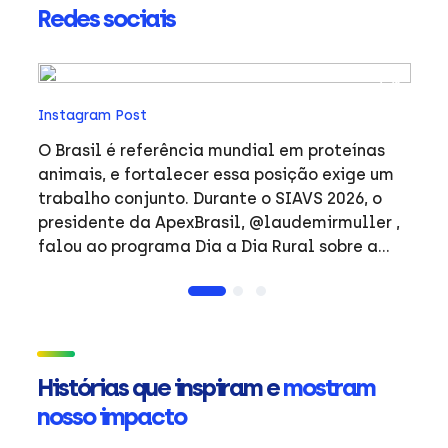
Redes sociais
In
Instagram Post
O 
gr
O Brasil é referência mundial em proteínas
 E
ex
animais, e fortalecer essa posição exige um
a
r
trabalho conjunto. Durante o SIAVS 2026, o
@ja
presidente da ApexBrasil, @laudemirmuller ,
co
falou ao programa Dia a Dia Rural sobre a
al
nossa parceria com as entidades do setor e
pr
os resultados dessa atuação para as
am
exportações brasileiras. Assista ao trecho da
ta
entrevista. #SIAVS #Agronegocio
ad
#Exportacao #Proteina
Histórias que inspiram e
mostram
fe
nosso impacto
i
pr