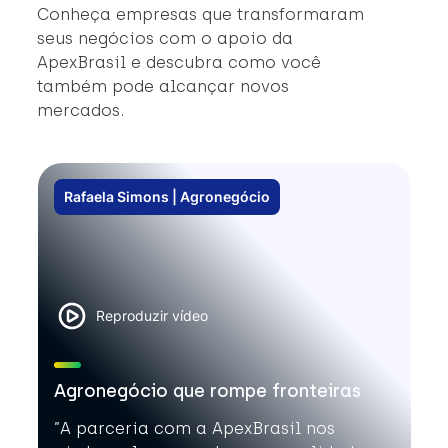
a
Conheça empresas que transformaram
intern
seus negócios com o apoio da
bio. #ApexBras
ApexBrasil e descubra como você
#
também pode alcançar novos
#
mercados.
Rafaela Simons | Agronegócio
Reproduzir vídeo
Agronegócio que rompe fronteiras
”A parceria com a ApexBrasil nos