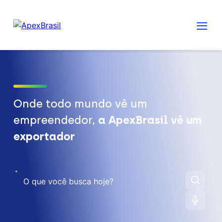
Onde todo mundo vê um
empreendedor,
a ApexBrasil vê um
exportador