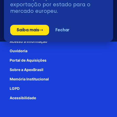
2026 | © Todos os Direitos Reservados - ApexBrasil
exportação por estado para o
mercado europeu.
Transparência e Prestação de contas
Saiba mais
Fechar
Patrocínio
Acesso à informação
Ouvidoria
Portal de Aquisições
Sobre a ApexBrasil
Memória Institucional
LGPD
Acessibilidade