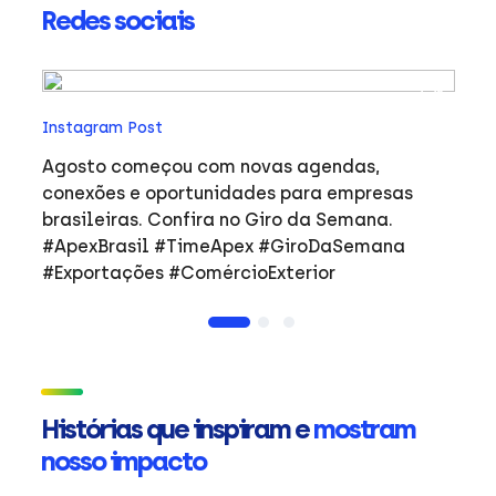
Redes sociais
In
Instagram Post
Ho
co
Agosto começou com novas agendas,
ar
e
conexões e oportunidades para empresas
mulher
brasileiras. Confira no Giro da Semana.
i
#ApexBrasil #TimeApex #GiroDaSemana
p
#Exportações #ComércioExterior
do
a
de
Ap
ta
in
Histórias que inspiram e
mostram
mu
nosso impacto
ca
s
Em