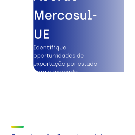
Mercosul-
UE
Identifique
oportunidades de
exportação por estado
para o mercado
europeu.
Saiba mais