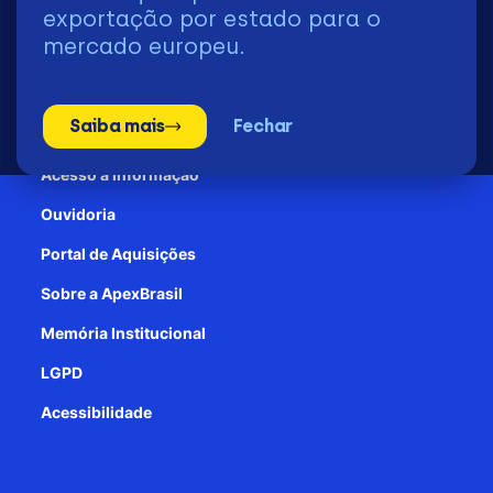
2026 | © Todos os Direitos Reservados - ApexBrasil
exportação por estado para o
mercado europeu.
Transparência e Prestação de contas
Saiba mais
Fechar
Patrocínio
Acesso à informação
Ouvidoria
Portal de Aquisições
Sobre a ApexBrasil
Memória Institucional
LGPD
Acessibilidade