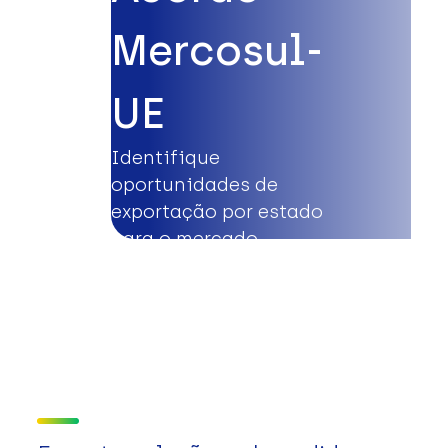
Mercosul-
UE
Identifique
oportunidades de
exportação por estado
para o mercado
europeu.
Saiba mais