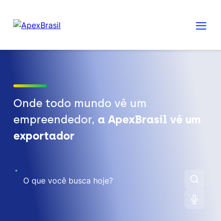
Onde todo mundo vê um
empreendedor,
a ApexBrasil vê um
exportador