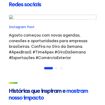
Redes sociais
In
Instagram Post
Ho
co
Agosto começou com novas agendas,
ar
e
conexões e oportunidades para empresas
mulher
brasileiras. Confira no Giro da Semana.
i
#ApexBrasil #TimeApex #GiroDaSemana
p
#Exportações #ComércioExterior
do
a
de
Ap
ta
in
Histórias que inspiram e
mostram
mu
nosso impacto
ca
s
Em