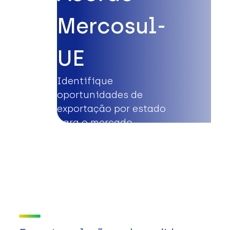
Mercosul-
UE
Identifique
oportunidades de
exportação por estado
para o mercado
europeu.
Saiba mais