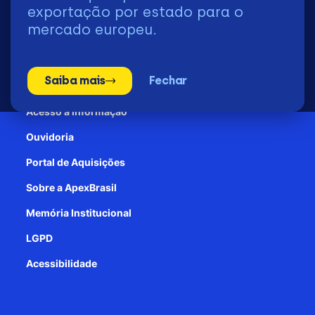
2026 | © Todos os Direitos Reservados - ApexBrasil
exportação por estado para o
mercado europeu.
Transparência e Prestação de contas
Saiba mais
Fechar
Patrocínio
Acesso à informação
Ouvidoria
Portal de Aquisições
Sobre a ApexBrasil
Memória Institucional
LGPD
Acessibilidade