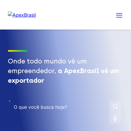
Onde todo mundo vê um
empreendedor,
a ApexBrasil vê um
exportador