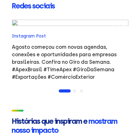
Redes sociais
In
Instagram Post
Ho
co
Agosto começou com novas agendas,
ar
e
conexões e oportunidades para empresas
mulher
brasileiras. Confira no Giro da Semana.
i
#ApexBrasil #TimeApex #GiroDaSemana
p
#Exportações #ComércioExterior
do
a
de
Ap
ta
in
Histórias que inspiram e
mostram
mu
nosso impacto
ca
s
Em