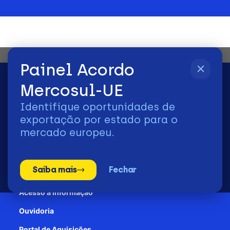
Painel Acordo
Mercosul-UE
Identifique oportunidades de
2026 | © Todos os Direitos Reservados - ApexBrasil
exportação por estado para o
mercado europeu.
Transparência e Prestação de contas
Saiba mais
Fechar
Patrocínio
Acesso à informação
Ouvidoria
Portal de Aquisições