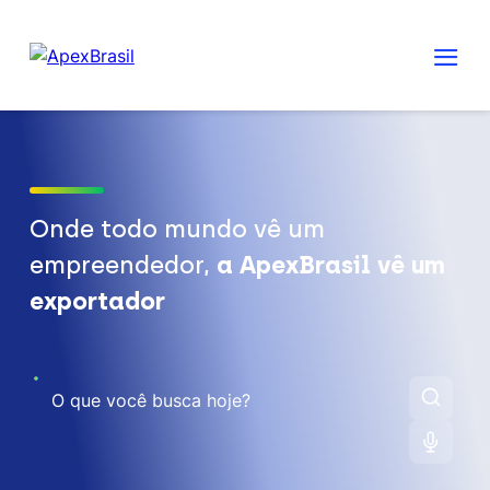
Onde todo mundo vê um
empreendedor,
a ApexBrasil vê um
exportador