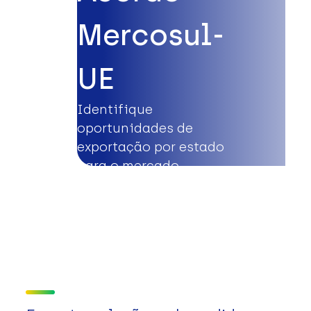
Mercosul-
UE
Identifique
oportunidades de
exportação por estado
para o mercado
europeu.
Saiba mais